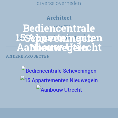
diverse overheden
Architect
Bediencentrale
studioSK
15 Appartementen
Scheveningen
projectarchitect: Tjerk van de Lune
Aanbouw Utrecht
Nieuwegein
ANDERE PROJECTEN