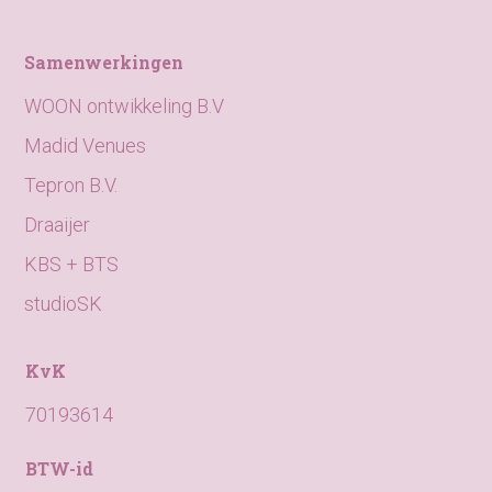
Samenwerkingen
WOON ontwikkeling B.V
Madid Venues
Tepron B.V.
Draaijer
KBS + BTS
studioSK
KvK
70193614
BTW-id