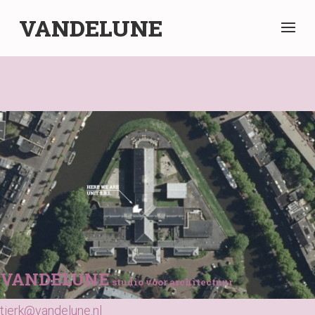
VANDELUNE
VANDELUNE
studio voor architectuur
tjerk@vandelune.nl