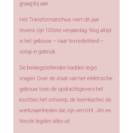
graag bij aan.
Het Transformatorhuis viert dit jaar
tevens zijn 100ste verjaardag. Nog altijd
is het gebouw – naar tevredenheid –
volop in gebruik.
De belangstellenden hadden legio
vragen. Over de staat van het elektrische
gebouw toen de opdrachtgevers het
kochten, het ontwerp, de leemkachel, de
werkzaamheden die zijn verricht. Jim en
Nicole legden alles uit.