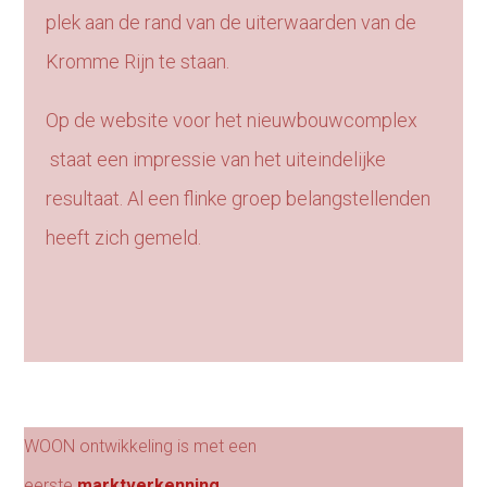
plek aan de rand van de uiterwaarden van de
Kromme Rijn te staan.
Op de website voor het nieuwbouwcomplex
staat een impressie van het uiteindelijke
resultaat. Al een flinke groep belangstellenden
heeft zich gemeld.
WOON ontwikkeling is met een
eerste
marktverkenning