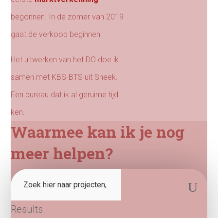
begonnen. In de zomer van 2019
gaat de verkoop beginnen.
Het uitwerken van het DO doe ik
samen met KBS-BTS uit Sneek.
Een bureau dat ik al geruime tijd
ken.
Waarmee kan ik je nog
meer helpen?
Search
for:
Results