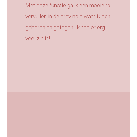
Met deze functie ga ik een mooie rol
vervullen in de provincie waar ik ben
geboren en getogen. Ik heb er erg
veel zin in!