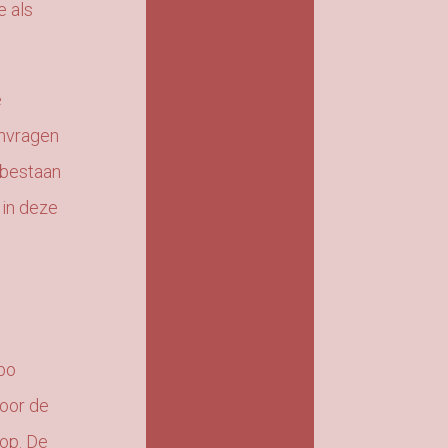
e als
e
anvragen
e bestaan
 in deze
bo
door de
 op. De