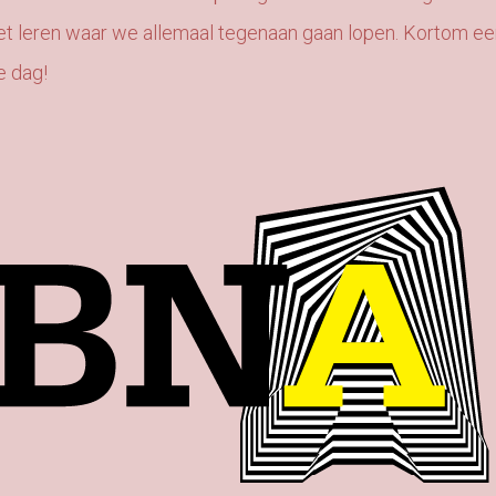
 het leren waar we allemaal tegenaan gaan lopen. Kortom e
e dag!