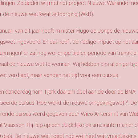
lingen. Zo deden wij met het project Nieuwe Warande me
or de nieuwe wet kwaliteitborging (WkB).
januari van dit jaar heeft minister Hugo de Jonge de nieuw
swet ingevoerd. En dat heeft de nodige impact op het a
unningen! Er zal nog wel enige tijd en periode van transiti
aal de nieuwe wet te wennen. Wij hebben ons al enige tijd
et verdiept, maar vonden het tijd voor een cursus.
en donderdag nam Tjerk daarom deel aan de door de BNA
iseerde cursus ‘Hoe werkt de nieuwe omgevingswet?’. De
erende cursus werd gegeven door Wico Ankersmit van Wa
it Vaassen. Hij liep op een duidelijke en amusante manier 
0 dia’s. De nieuwe wet roept nog wel heel wat vraagtekens