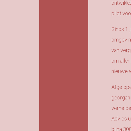
ontwikke
pilot vo
Sinds 1 
omgeving
van verg
om allem
nieuwe w
Afgelop
georgan
verheld
Advies u
bijna 30