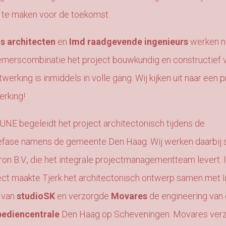
 te maken voor de toekomst.
os
architecten
en
Imd raadgevende ingenieurs
werken 
merscombinatie het project bouwkundig en constructief 
itwerking is inmiddels in volle gang. Wij kijken uit naar een 
rking!
E begeleidt het project architectonisch tijdens de
iefase namens de gemeente Den Haag. Wij werken daarbij
on B.V., die het integrale projectmanagementteam levert. I
ect maakte Tjerk het architectonisch ontwerp
samen met Ir
 van
studioSK
en verzorgde
Movares
de engineering van
bediencentrale
Den Haag op Scheveningen. Movares verz