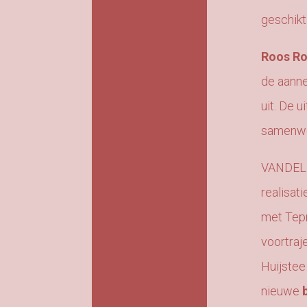
geschikt
Roos R
de aanne
uit. De u
samenwe
VANDELUN
realisat
met Tepr
voortraj
Huijstee
nieuwe