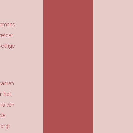
namens
verder
prettige
 samen
n het
is van
 de
orgt