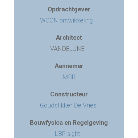
Opdrachtgever
WOON ontwikkeling
Architect
VANDELUNE
Aannemer
MBB
Constructeur
Goudstikker De Vries
Bouwfysica en Regelgeving
LBP sight