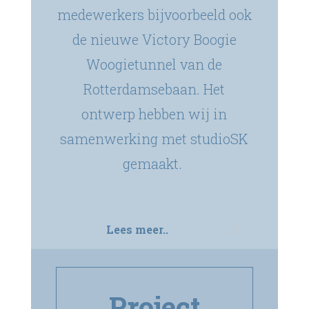
medewerkers bijvoorbeeld ook
de nieuwe Victory Boogie
Woogietunnel van de
Rotterdamsebaan. Het
ontwerp hebben wij in
samenwerking met studioSK
gemaakt.
Lees meer..
Project