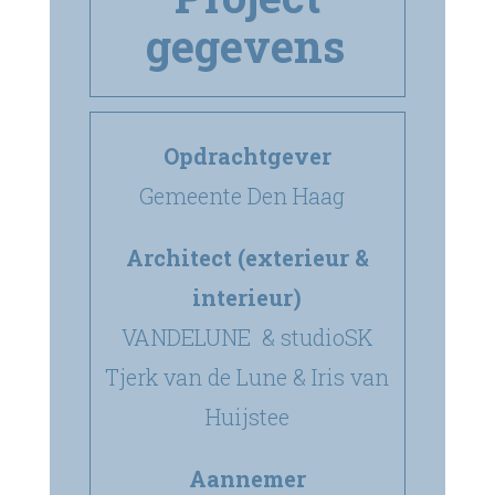
gegevens
Opdrachtgever
Gemeente Den Haag
Architect (exterieur &
interieur)
VANDELUNE
& studioSK
Tjerk van de Lune & Iris van
Huijstee
Aannemer