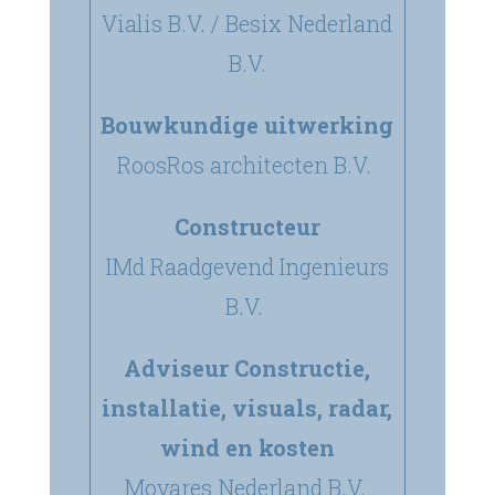
Vialis B.V. / Besix Nederland
B.V.
Bouwkundige uitwerking
RoosRos architecten B.V.
Constructeur
IMd Raadgevend Ingenieurs
B.V.
Adviseur Constructie,
installatie, visuals, radar,
wind en kosten
Movares Nederland B.V.