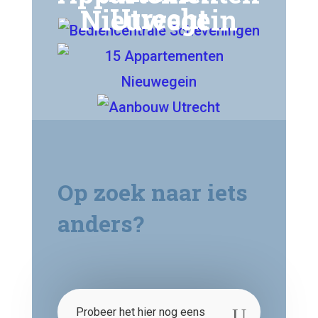
Utrecht
Nieuwegein
Op zoek naar iets
anders?