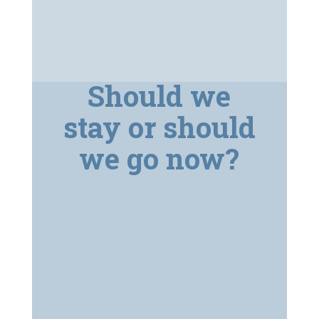
Should we
stay or should
we go now?