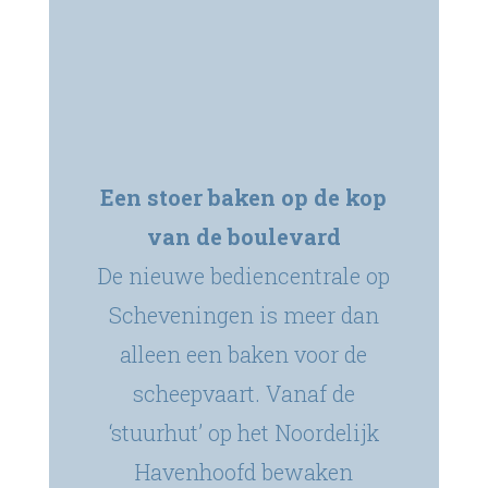
Een stoer baken op de kop
van de boulevard
De nieuwe bediencentrale op
Scheveningen is meer dan
alleen een baken voor de
scheepvaart. Vanaf de
‘stuurhut’ op het Noordelijk
Havenhoofd bewaken