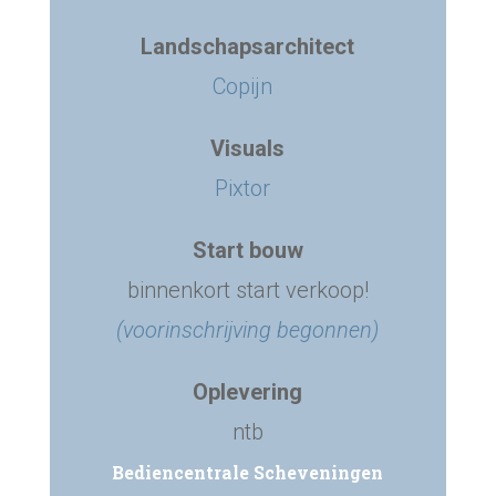
Landschapsarchitect
Copijn
Visuals
Pixtor
Start bouw
binnenkort start verkoop!
(voorinschrijving begonnen)
Oplevering
ntb
Bediencentrale Scheveningen