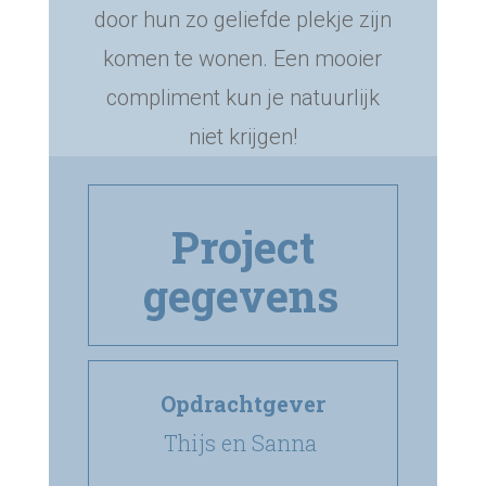
door hun zo geliefde plekje zijn
komen te wonen. Een mooier
compliment kun je natuurlijk
niet krijgen!
Project
gegevens
Opdrachtgever
Thijs en Sanna